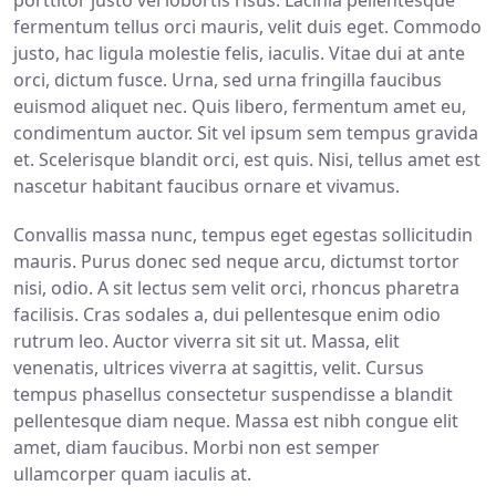
porttitor justo vel lobortis risus. Lacinia pellentesque
fermentum tellus orci mauris, velit duis eget. Commodo
justo, hac ligula molestie felis, iaculis. Vitae dui at ante
orci, dictum fusce. Urna, sed urna fringilla faucibus
euismod aliquet nec. Quis libero, fermentum amet eu,
condimentum auctor. Sit vel ipsum sem tempus gravida
et. Scelerisque blandit orci, est quis. Nisi, tellus amet est
nascetur habitant faucibus ornare et vivamus.
Convallis massa nunc, tempus eget egestas sollicitudin
mauris. Purus donec sed neque arcu, dictumst tortor
nisi, odio. A sit lectus sem velit orci, rhoncus pharetra
facilisis. Cras sodales a, dui pellentesque enim odio
rutrum leo. Auctor viverra sit sit ut. Massa, elit
venenatis, ultrices viverra at sagittis, velit. Cursus
tempus phasellus consectetur suspendisse a blandit
pellentesque diam neque. Massa est nibh congue elit
amet, diam faucibus. Morbi non est semper
ullamcorper quam iaculis at.